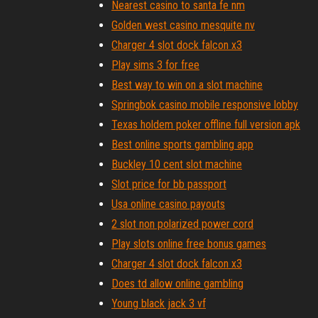
Nearest casino to santa fe nm
Golden west casino mesquite nv
Charger 4 slot dock falcon x3
Play sims 3 for free
Best way to win on a slot machine
Springbok casino mobile responsive lobby
Texas holdem poker offline full version apk
Best online sports gambling app
Buckley 10 cent slot machine
Slot price for bb passport
Usa online casino payouts
2 slot non polarized power cord
Play slots online free bonus games
Charger 4 slot dock falcon x3
Does td allow online gambling
Young black jack 3 vf