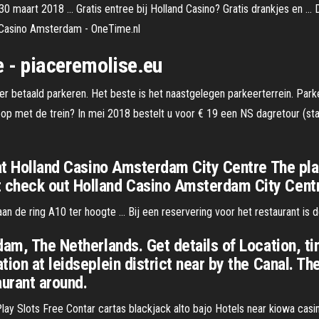
30 maart 2018 ... Gratis entree bij Holland Casino? Gratis drankjes en ...
d Casino Amsterdam - OneTime.nl
e
- piaceremolise.eu
 er betaald parkeren. Het beste is het naastgelegen parkeerterrein. Parke
p met de trein? In mei 2018 bestelt u voor € 19 een NS dagretour (stad
at Holland Casino Amsterdam City Centre The plac
check out Holland Casino Amsterdam City Centre
 de ring A10 ter hoogte ... Bij een reservering voor het restaurant is d
dam, The Netherlands. Get details of Location, t
ion at leidseplein district near by the Canal. Th
aurant around.
lay Slots Free Contar cartas blackjack alto bajo Hotels near kiowa cas